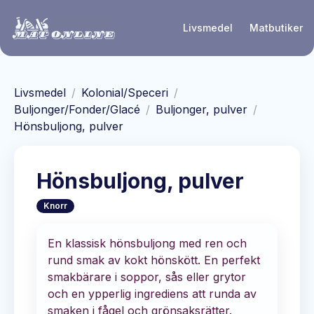
Hoppa till huvudinnehåll
Livsmedel
Matbutiker
Livsmedel
/
Kolonial/Speceri
/
Buljonger/Fonder/Glacé
/
Buljonger, pulver
/
Hönsbuljong, pulver
Hönsbuljong, pulver
Knorr
En klassisk hönsbuljong med ren och
rund smak av kokt hönskött. En perfekt
smakbärare i soppor, sås eller grytor
och en ypperlig ingrediens att runda av
smaken i fågel och grönsaksrätter.