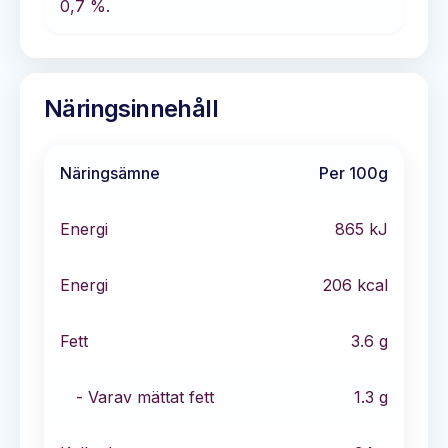
0,7 %.
Näringsinnehåll
Näringsämne
Per 100g
Energi
865
kJ
Energi
206
kcal
Fett
3.6
g
- Varav mättat fett
1.3
g