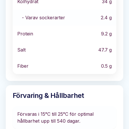
Kolhydrat
34
g
- Varav sockerarter
2.4
g
Protein
9.2
g
Salt
47.7
g
Fiber
0.5
g
Förvaring & Hållbarhet
Förvaras i
15°C till 25°C
för optimal
hållbarhet
upp till 540 dagar
.