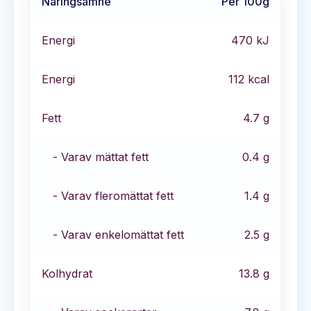
Näringsämne
Per 100g
Energi
470
kJ
Energi
112
kcal
Fett
4.7
g
- Varav mättat fett
0.4
g
- Varav fleromättat fett
1.4
g
- Varav enkelomättat fett
2.5
g
Kolhydrat
13.8
g