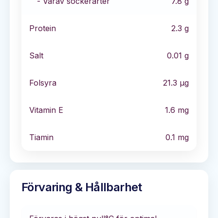
- Varav sockerarter
7.8
g
Protein
2.3
g
Salt
0.01
g
Folsyra
21.3
µg
Vitamin E
1.6
mg
Tiamin
0.1
mg
Förvaring & Hållbarhet