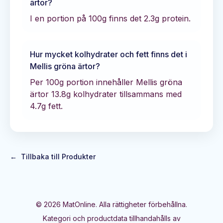
ärtor
?
I en portion på 100g finns det
2.3
g protein.
Hur mycket kolhydrater och fett finns det i
Mellis gröna ärtor
?
Per 100g portion innehåller
Mellis gröna
ärtor
13.8
g kolhydrater tillsammans med
4.7
g fett.
←
Tillbaka till Produkter
©
2026
MatOnline. Alla rättigheter förbehållna.
Kategori och productdata tillhandahålls av