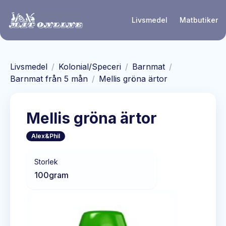
Hoppa till huvudinnehåll
Livsmedel
Matbutiker
Livsmedel
/
Kolonial/Speceri
/
Barnmat
/
Barnmat från 5 mån
/
Mellis gröna ärtor
Mellis gröna ärtor
Alex&Phil
Storlek
100
gram