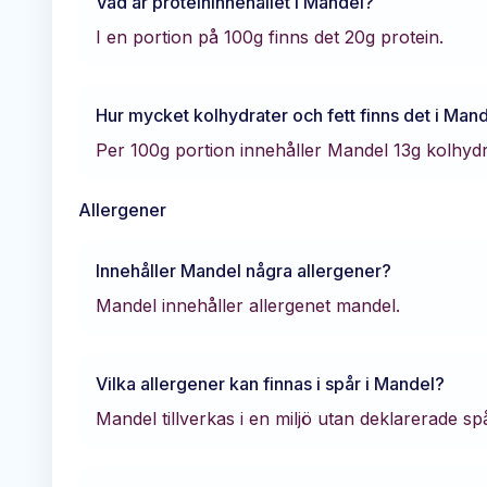
Vad är proteininnehållet i
Mandel
?
I en portion på 100g finns det
20
g protein.
Hur mycket kolhydrater och fett finns det i
Mand
Per 100g portion innehåller
Mandel
13
g kolhyd
Allergener
Innehåller
Mandel
några allergener?
Mandel innehåller allergenet mandel.
Vilka allergener kan finnas i spår i
Mandel
?
Mandel tillverkas i en miljö utan deklarerade sp