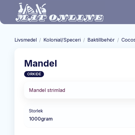
Hoppa till huvudinnehåll
Livsmedel
/
Kolonial/Speceri
/
Baktillbehör
/
Cocos
Mandel
ORKIDÉ
Mandel strimlad
Storlek
1000
gram