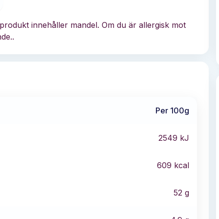
produkt innehåller mandel. Om du är allergisk mot
de..
Per 100g
2549
kJ
609
kcal
52
g