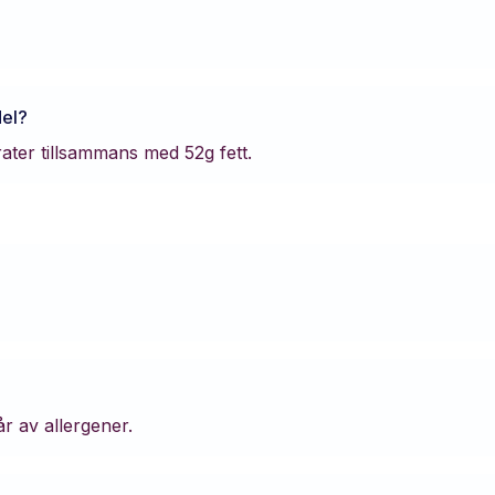
el
?
rater tillsammans med
52
g fett.
år av allergener.