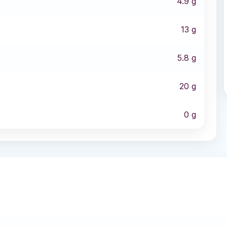
4.9
g
13
g
5.8
g
20
g
0
g