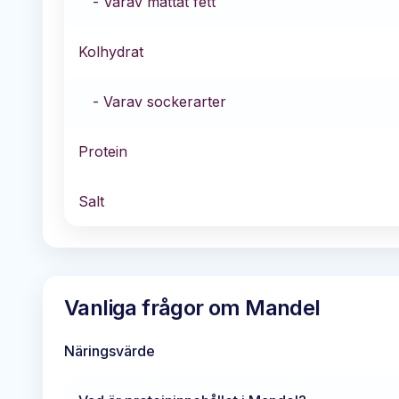
- Varav mättat fett
Kolhydrat
- Varav sockerarter
Protein
Salt
Vanliga frågor om
Mandel
Näringsvärde