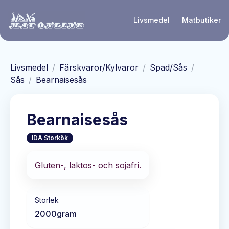
Hoppa till huvudinnehåll
Livsmedel
Matbutiker
Livsmedel
/
Färskvaror/Kylvaror
/
Spad/Sås
/
Sås
/
Bearnaisesås
Bearnaisesås
IDA Storkök
Gluten-, laktos- och sojafri.
Storlek
2000
gram