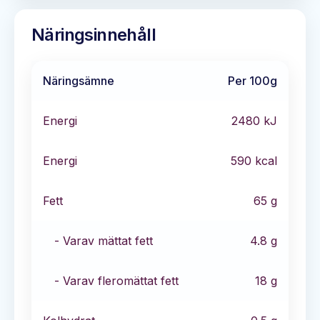
Näringsinnehåll
Näringsämne
Per 100g
Energi
2480
kJ
Energi
590
kcal
Fett
65
g
- Varav mättat fett
4.8
g
- Varav fleromättat fett
18
g