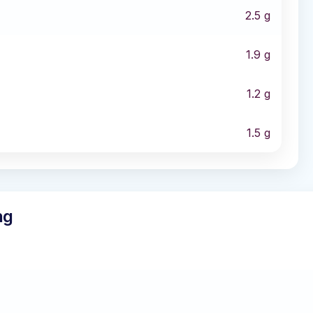
2.5
g
1.9
g
1.2
g
1.5
g
ng