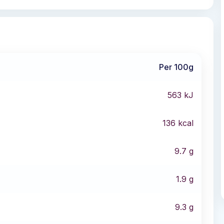
Per 100g
563
kJ
136
kcal
9.7
g
1.9
g
9.3
g