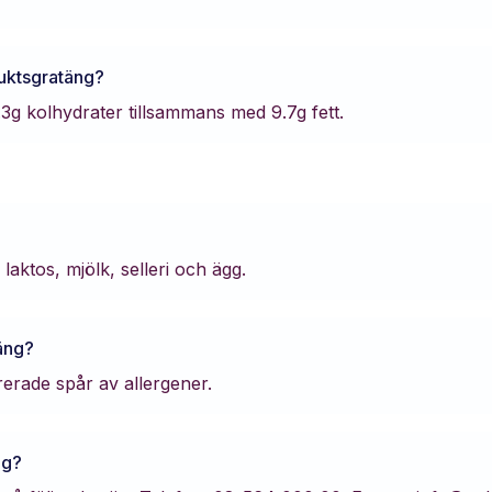
uktsgratäng
?
.3
g kolhydrater tillsammans med
9.7
g fett.
laktos, mjölk, selleri och ägg.
äng
?
arerade spår av allergener.
ng
?