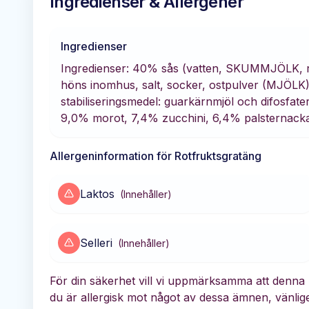
Ingredienser & Allergener
Ingredienser
Ingredienser: 40% sås (vatten, SKUMMJÖLK, r
höns inomhus, salt, socker, ostpulver (MJÖLK)
stabiliseringsmedel: guarkärnmjöl och difosfater
9,0% morot, 7,4% zucchini, 6,4% palsternack
Allergeninformation för
Rotfruktsgratäng
Laktos
(
Innehåller
)
Selleri
(
Innehåller
)
För din säkerhet vill vi uppmärksamma att denna p
du är allergisk mot något av dessa ämnen, vänlige