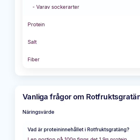
- Varav sockerarter
Protein
Salt
Fiber
Vanliga frågor om
Rotfruktsgratä
Näringsvärde
Vad är proteininnehållet i
Rotfruktsgratäng
?
I en portion på 100g finns det
1.9
g protein.