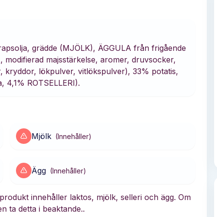
apsolja, grädde (MJÖLK), ÄGGULA från frigående
, modifierad majsstärkelse, aromer, druvsocker,
, kryddor, lökpulver, vitlökspulver), 33% potatis,
a, 4,1% ROTSELLERI).
Mjölk
(
Innehåller
)
Ägg
(
Innehåller
)
rodukt innehåller laktos, mjölk, selleri och ägg. Om
n ta detta i beaktande..