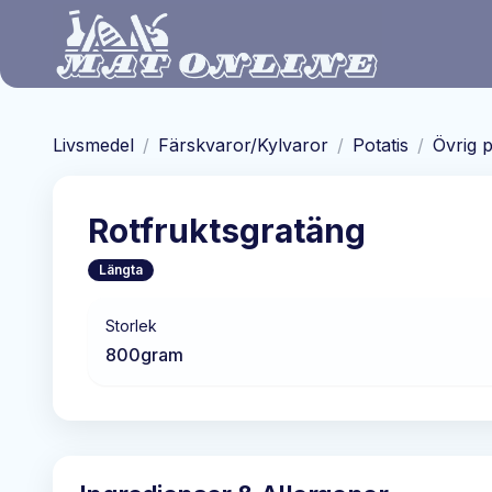
Hoppa till huvudinnehåll
Livsmedel
/
Färskvaror/Kylvaror
/
Potatis
/
Övrig p
Rotfruktsgratäng
Längta
Storlek
800
gram