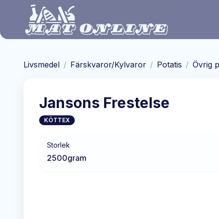
Hoppa till huvudinnehåll
Livsmedel
/
Färskvaror/Kylvaror
/
Potatis
/
Övrig p
Jansons Frestelse
KÖTTEX
Storlek
2500
gram