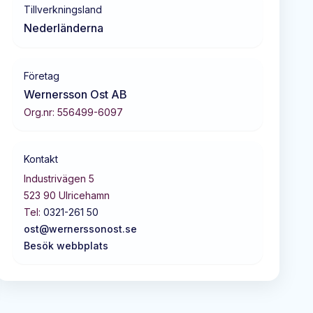
Tillverkningsland
Nederländerna
Företag
Wernersson Ost AB
Org.nr:
556499-6097
Kontakt
Industrivägen 5
523 90
Ulricehamn
Tel:
0321-261 50
ost@wernerssonost.se
Besök webbplats