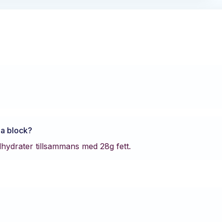
a block
?
lhydrater tillsammans med
28
g fett.