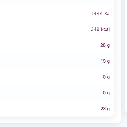
1444
kJ
348
kcal
28
g
19
g
0
g
0
g
23
g