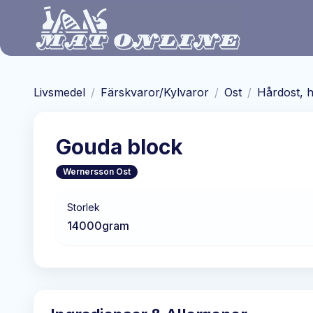
Hoppa till huvudinnehåll
Livsmedel
/
Färskvaror/Kylvaror
/
Ost
/
Hårdost, h
Gouda block
Wernersson Ost
Storlek
14000
gram