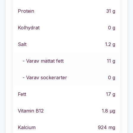
Protein
31
g
Kolhydrat
0
g
Salt
1.2
g
- Varav mättat fett
11
g
- Varav sockerarter
0
g
Fett
17
g
Vitamin B12
1.8
µg
Kalcium
924
mg