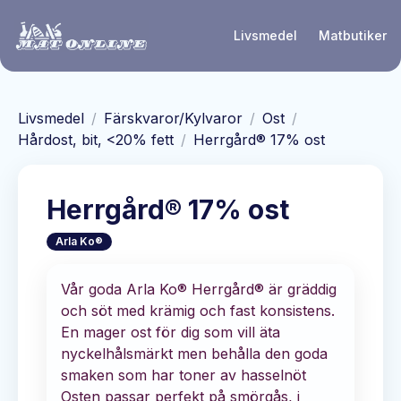
Hoppa till huvudinnehåll
Livsmedel
Matbutiker
Livsmedel
/
Färskvaror/Kylvaror
/
Ost
/
Hårdost, bit, <20% fett
/
Herrgård® 17% ost
Herrgård® 17% ost
Arla Ko®
Vår goda Arla Ko® Herrgård® är gräddig
och söt med krämig och fast konsistens.
En mager ost för dig som vill äta
nyckelhålsmärkt men behålla den goda
smaken som har toner av hasselnöt
Osten passar perfekt på smörgås, i