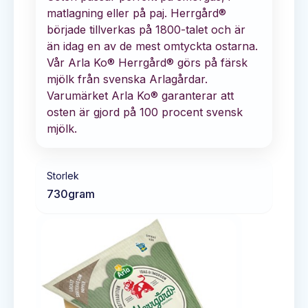
matlagning eller på paj. Herrgård®
började tillverkas på 1800-talet och är
än idag en av de mest omtyckta ostarna.
Vår Arla Ko® Herrgård® görs på färsk
mjölk från svenska Arlagårdar.
Varumärket Arla Ko® garanterar att
osten är gjord på 100 procent svensk
mjölk.
Storlek
730
gram