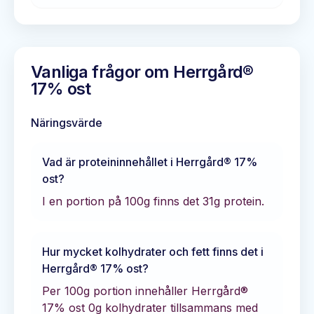
Vanliga frågor om
Herrgård®
17% ost
Näringsvärde
Vad är proteininnehållet i
Herrgård® 17%
ost
?
I en portion på 100g finns det
31
g protein.
Hur mycket kolhydrater och fett finns det i
Herrgård® 17% ost
?
Per 100g portion innehåller
Herrgård®
17% ost
0
g kolhydrater tillsammans med