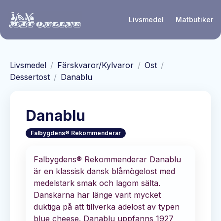
Hoppa till huvudinnehåll
Livsmedel
Matbutiker
Livsmedel
/
Färskvaror/Kylvaror
/
Ost
/
Dessertost
/
Danablu
Danablu
Falbygdens® Rekommenderar
Falbygdens® Rekommenderar Danablu
är en klassisk dansk blåmögelost med
medelstark smak och lagom sälta.
Danskarna har länge varit mycket
duktiga på att tillverka ädelost av typen
blue cheese. Danablu uppfanns 1927