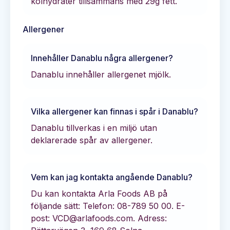
kolhydrater tillsammans med
29
g fett.
Allergener
Innehåller
Danablu
några allergener?
Danablu innehåller allergenet mjölk.
Vilka allergener kan finnas i spår i
Danablu
?
Danablu tillverkas i en miljö utan
deklarerade spår av allergener.
Vem kan jag kontakta angående
Danablu
?
Du kan kontakta
Arla Foods AB
på
följande sätt:
Telefon: 08-789 50 00.
E-
post: VCD@arlafoods.com.
Adress: