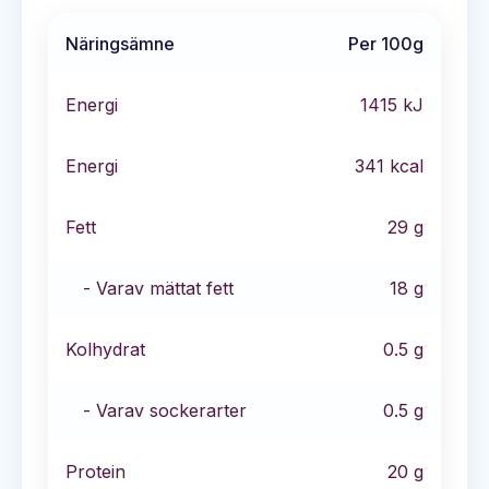
Näringsämne
Per 100g
Energi
1415
kJ
Energi
341
kcal
Fett
29
g
- Varav mättat fett
18
g
Kolhydrat
0.5
g
- Varav sockerarter
0.5
g
Protein
20
g