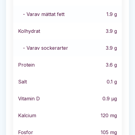
- Varav mättat fett
1.9
g
Kolhydrat
3.9
g
- Varav sockerarter
3.9
g
Protein
3.6
g
Salt
0.1
g
Vitamin D
0.9
µg
Kalcium
120
mg
Fosfor
105
mg