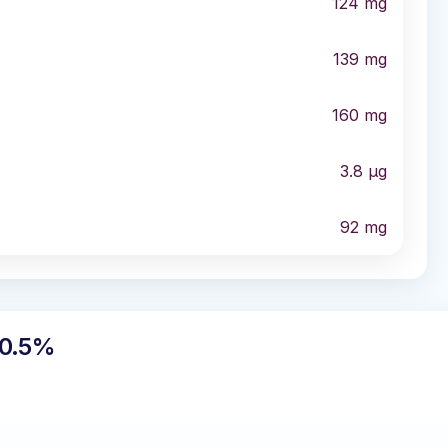
124
mg
139
mg
160
mg
3.8
µg
92
mg
 0.5%