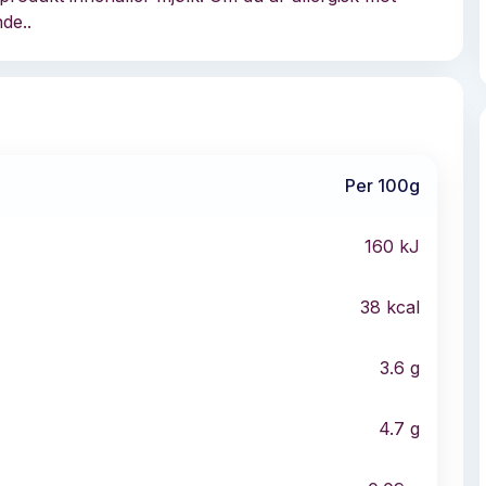
de..
Per 100g
160
kJ
38
kcal
3.6
g
4.7
g