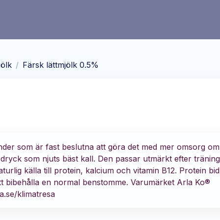
ölk
/
Färsk lättmjölk 0.5%
önder som är fast beslutna att göra det med mer omsorg om
dsdryck som njuts bäst kall. Den passar utmärkt efter tränin
g källa till protein, kalcium och vitamin B12. Protein bidra
t bibehålla en normal benstomme. Varumärket Arla Ko®
a.se/klimatresa