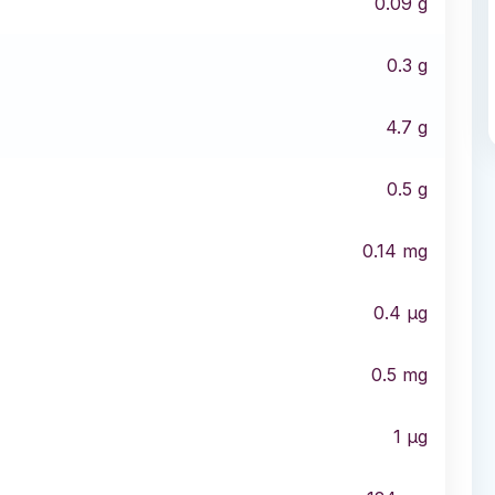
0.09
g
0.3
g
4.7
g
0.5
g
0.14
mg
0.4
µg
0.5
mg
1
µg