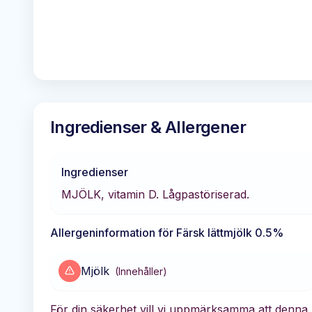
Ingredienser & Allergener
Ingredienser
MJÖLK, vitamin D. Lågpastöriserad.
Allergeninformation för
Färsk lättmjölk 0.5%
Mjölk
(
Innehåller
)
För din säkerhet vill vi uppmärksamma att denna 