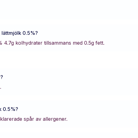
 lättmjölk 0.5%
?
5%
4.7
g kolhydrater tillsammans med
0.5
g fett.
r?
.
lk 0.5%
?
eklarerade spår av allergener.