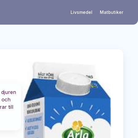
Livsmedel
Matbutiker
 djuren
g och
r till