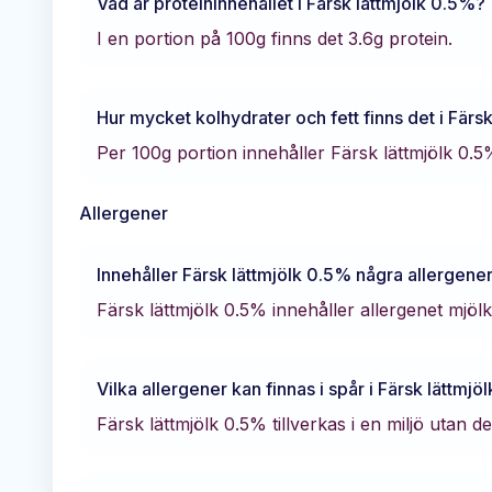
Vad är proteininnehållet i
Färsk lättmjölk 0.5%
?
I en portion på 100g finns det
3.6
g protein.
Hur mycket kolhydrater och fett finns det i
Färsk
Per 100g portion innehåller
Färsk lättmjölk 0.
Allergener
Innehåller
Färsk lättmjölk 0.5%
några allergene
Färsk lättmjölk 0.5% innehåller allergenet mjölk
Vilka allergener kan finnas i spår i
Färsk lättmjö
Färsk lättmjölk 0.5% tillverkas i en miljö utan d