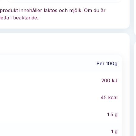
produkt innehåller laktos och mjölk. Om du är
etta i beaktande..
Per 100g
200
kJ
45
kcal
1.5
g
1
g