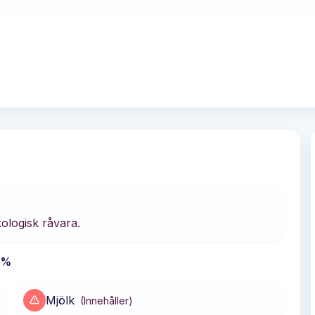
logisk råvara.
5%
Mjölk
(
Innehåller
)