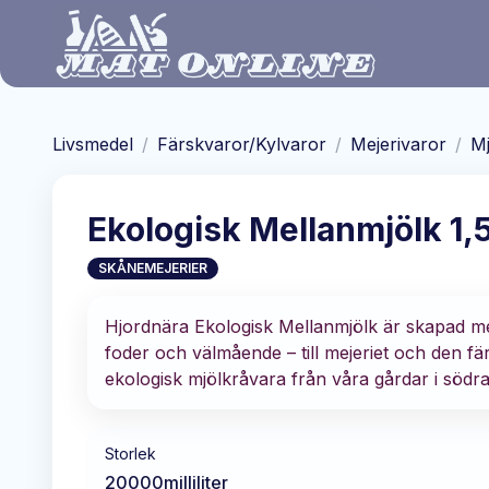
Hoppa till huvudinnehåll
Livsmedel
/
Färskvaror/Kylvaror
/
Mejerivaror
/
Mj
Ekologisk Mellanmjölk 1
SKÅNEMEJERIER
Hjordnära Ekologisk Mellanmjölk är skapad me
foder och välmående – till mejeriet och den f
ekologisk mjölkråvara från våra gårdar i södra
Storlek
20000
milliliter