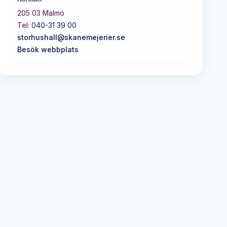
205 03
Malmö
Tel:
040-31 39 00
storhushall@skanemejerier.se
Besök webbplats