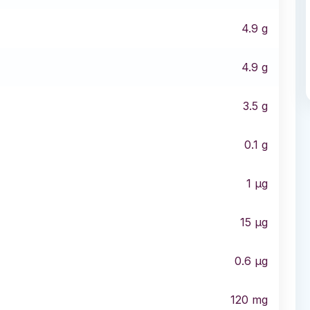
4.9
g
4.9
g
3.5
g
0.1
g
1
µg
15
µg
0.6
µg
120
mg