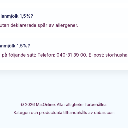
llanmjölk 1,5%
?
 utan deklarerade spår av allergener.
anmjölk 1,5%
?
B
på följande sätt:
Telefon: 040-31 39 00.
E-post: storhusha
©
2026
MatOnline. Alla rättigheter förbehållna.
Kategori och productdata tillhandahålls av dabas.com