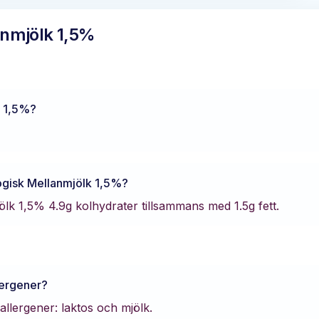
anmjölk 1,5%
k 1,5%
?
ogisk Mellanmjölk 1,5%
?
ölk 1,5%
4.9
g kolhydrater tillsammans med
1.5
g fett.
lergener?
allergener: laktos och mjölk.