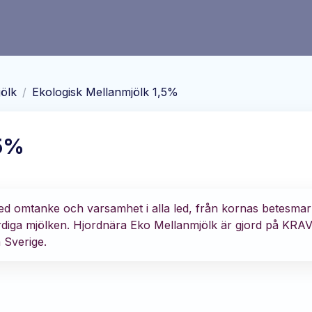
ölk
/
Ekologisk Mellanmjölk 1,5%
,5%
d omtanke och varsamhet i alla led, från kornas betesmar
ärdiga mjölken. Hjordnära Eko Mellanmjölk är gjord på KRAV
 Sverige.