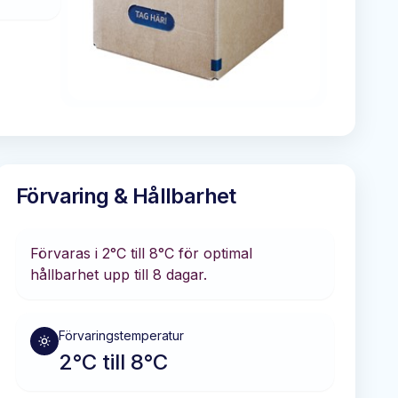
Förvaring & Hållbarhet
Förvaras i
2°C till 8°C
för optimal
hållbarhet
upp till 8 dagar
.
Förvaringstemperatur
2°C till 8°C