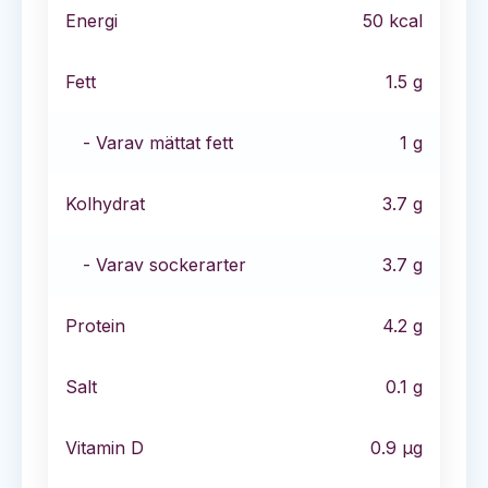
Energi
50
kcal
Fett
1.5
g
- Varav mättat fett
1
g
Kolhydrat
3.7
g
- Varav sockerarter
3.7
g
Protein
4.2
g
Salt
0.1
g
Vitamin D
0.9
µg