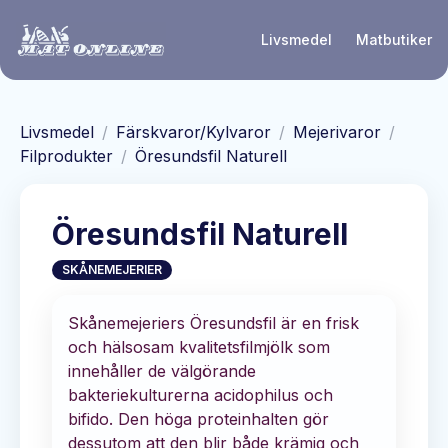
Hoppa till huvudinnehåll
Livsmedel
Matbutiker
Livsmedel
/
Färskvaror/Kylvaror
/
Mejerivaror
/
Filprodukter
/
Öresundsfil Naturell
Öresundsfil Naturell
SKÅNEMEJERIER
Skånemejeriers Öresundsfil är en frisk
och hälsosam kvalitetsfilmjölk som
innehåller de välgörande
bakteriekulturerna acidophilus och
bifido. Den höga proteinhalten gör
dessutom att den blir både krämig och