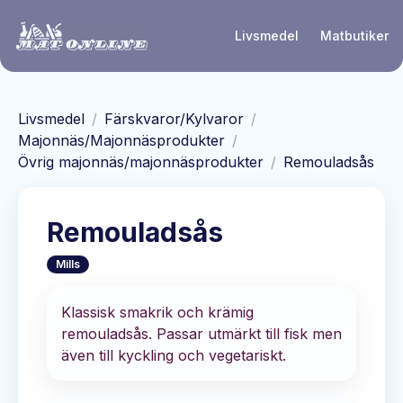
Hoppa till huvudinnehåll
Livsmedel
Matbutiker
Livsmedel
/
Färskvaror/Kylvaror
/
Majonnäs/Majonnäsprodukter
/
Övrig majonnäs/majonnäsprodukter
/
Remouladsås
Remouladsås
Mills
Klassisk smakrik och krämig
remouladsås. Passar utmärkt till fisk men
även till kyckling och vegetariskt.