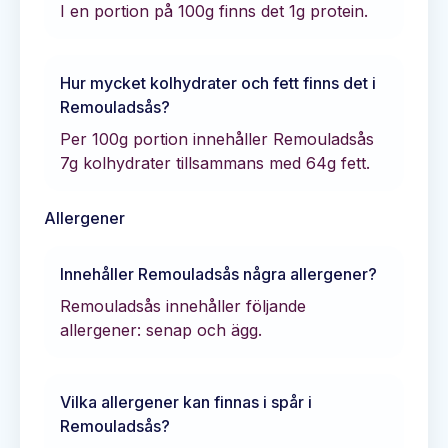
I en portion på 100g finns det
1
g protein.
Hur mycket kolhydrater och fett finns det i
Remouladsås
?
Per 100g portion innehåller
Remouladsås
7
g kolhydrater tillsammans med
64
g fett.
Allergener
Innehåller
Remouladsås
några allergener?
Remouladsås innehåller följande
allergener: senap och ägg.
Vilka allergener kan finnas i spår i
Remouladsås
?