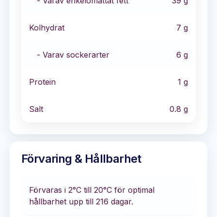
- Varav enkelomättat fett
39
g
Kolhydrat
7
g
- Varav sockerarter
6
g
Protein
1
g
Salt
0.8
g
Förvaring & Hållbarhet
Förvaras i
2°C till 20°C
för optimal
hållbarhet
upp till 216 dagar
.