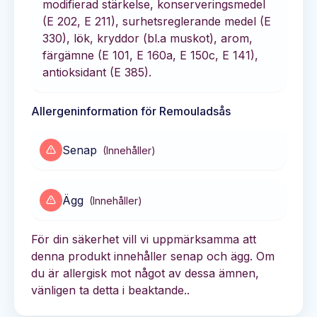
modifierad stärkelse, konserveringsmedel
(E 202, E 211), surhetsreglerande medel (E
330), lök, kryddor (bl.a muskot), arom,
färgämne (E 101, E 160a, E 150c, E 141),
antioksidant (E 385).
Allergeninformation för
Remouladsås
Senap
(
Innehåller
)
Ägg
(
Innehåller
)
För din säkerhet vill vi uppmärksamma att
denna produkt innehåller senap och ägg. Om
du är allergisk mot något av dessa ämnen,
vänligen ta detta i beaktande..