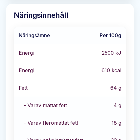
Näringsinnehåll
Näringsämne
Per 100g
Energi
2500
kJ
Energi
610
kcal
Fett
64
g
- Varav mättat fett
4
g
- Varav fleromättat fett
18
g