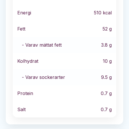
Energi
510
kcal
Fett
52
g
- Varav mättat fett
3.8
g
Kolhydrat
10
g
- Varav sockerarter
9.5
g
Protein
0.7
g
Salt
0.7
g