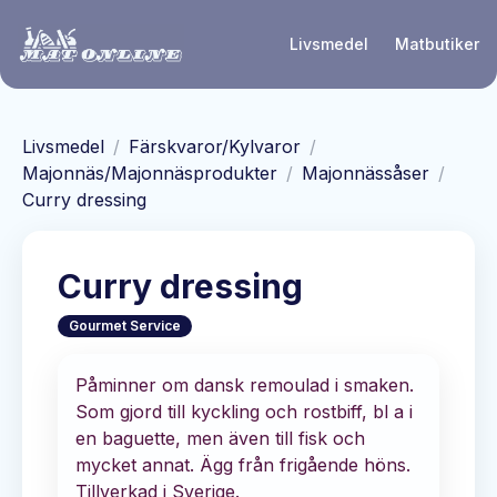
Hoppa till huvudinnehåll
Livsmedel
Matbutiker
Livsmedel
/
Färskvaror/Kylvaror
/
Majonnäs/Majonnäsprodukter
/
Majonnässåser
/
Curry dressing
Curry dressing
Gourmet Service
Påminner om dansk remoulad i smaken.
Som gjord till kyckling och rostbiff, bl a i
en baguette, men även till fisk och
mycket annat. Ägg från frigående höns.
Tillverkad i Sverige.