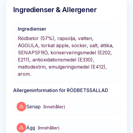
Ingredienser & Allergener
Ingredienser
Rödbetor (57%), rapsolja, vatten,
ÄGGULA, torkat äpple, socker, salt, ättika,
SENAPSFRÖ, konserveringsmedel (E202,
E211), antioxidationsmedel (E330),
maltodextrin, emulgeringsmedel (E412),
arom.
Allergeninformation för
RÖDBETSSALLAD
Senap
(
Innehåller
)
Ägg
(
Innehåller
)