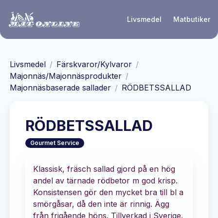
Hoppa till huvudinnehåll
Livsmedel
Matbutiker
Livsmedel
/
Färskvaror/Kylvaror
/
Majonnäs/Majonnäsprodukter
/
Majonnäsbaserade sallader
/
RÖDBETSSALLAD
RÖDBETSSALLAD
Gourmet Service
Klassisk, fräsch sallad gjord på en hög
andel av tärnade rödbetor m god krisp.
Konsistensen gör den mycket bra till bl a
smörgåsar, då den inte är rinnig. Ägg
från frigående höns. Tillverkad i Sverige.