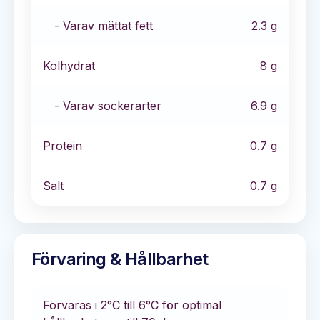
- Varav mättat fett
2.3
g
Kolhydrat
8
g
- Varav sockerarter
6.9
g
Protein
0.7
g
Salt
0.7
g
Förvaring & Hållbarhet
Förvaras i
2°C till 6°C
för optimal