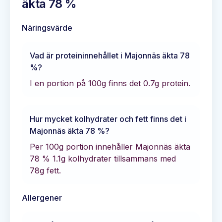
äkta 78 %
Näringsvärde
Vad är proteininnehållet i
Majonnäs äkta 78
%
?
I en portion på 100g finns det
0.7
g protein.
Hur mycket kolhydrater och fett finns det i
Majonnäs äkta 78 %
?
Per 100g portion innehåller
Majonnäs äkta
78 %
1.1
g kolhydrater tillsammans med
78
g fett.
Allergener