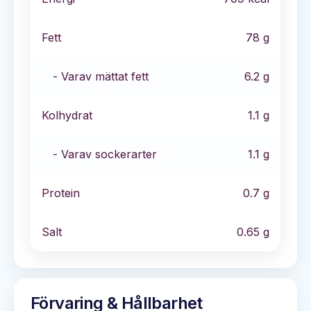
Fett
78
g
- Varav mättat fett
6.2
g
Kolhydrat
1.1
g
- Varav sockerarter
1.1
g
Protein
0.7
g
Salt
0.65
g
Förvaring & Hållbarhet