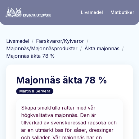
Hoppa till huvudinnehåll
Livsmedel
Matbutiker
Livsmedel
/
Färskvaror/Kylvaror
/
Majonnäs/Majonnäsprodukter
/
Äkta majonnäs
/
Majonnäs äkta 78 %
Majonnäs äkta 78 %
Martin & Servera
Skapa smakfulla rätter med vår
högkvalitativa majonnäs. Den är
tillverkad av svenskpressad rapsolja och
är en utmärkt bas för såser, dressingar
och sallader. Vår majonnäs har en