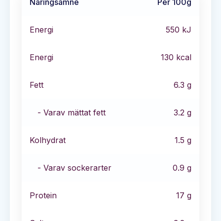
Näringsämne
Per 100g
Energi
550
kJ
Energi
130
kcal
Fett
6.3
g
- Varav mättat fett
3.2
g
Kolhydrat
1.5
g
- Varav sockerarter
0.9
g
Protein
17
g