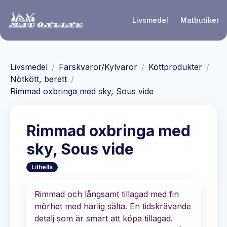
Hoppa till huvudinnehåll
Livsmedel
Matbutiker
Livsmedel
/
Färskvaror/Kylvaror
/
Köttprodukter
/
Nötkött, berett
/
Rimmad oxbringa med sky, Sous vide
Rimmad oxbringa med
sky, Sous vide
Lithells
Rimmad och långsamt tillagad med fin
mörhet med härlig sälta. En tidskrävande
detalj som är smart att köpa tillagad.