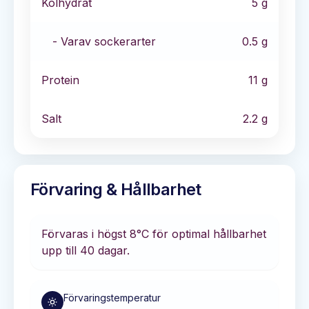
Kolhydrat
5
g
- Varav sockerarter
0.5
g
Protein
11
g
Salt
2.2
g
Förvaring & Hållbarhet
Förvaras i
högst 8°C
för optimal hållbarhet
upp till 40 dagar
.
Förvaringstemperatur