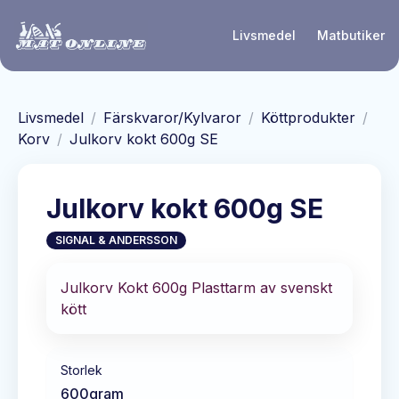
Hoppa till huvudinnehåll
Livsmedel
Matbutiker
Livsmedel
/
Färskvaror/Kylvaror
/
Köttprodukter
/
Korv
/
Julkorv kokt 600g SE
Julkorv kokt 600g SE
SIGNAL & ANDERSSON
Julkorv Kokt 600g Plasttarm av svenskt
kött
Storlek
600
gram