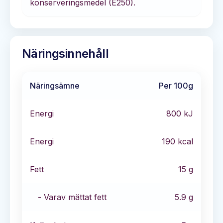
konserveringsmedel (E250).
Näringsinnehåll
Näringsämne
Per 100g
Energi
800
kJ
Energi
190
kcal
Fett
15
g
- Varav mättat fett
5.9
g