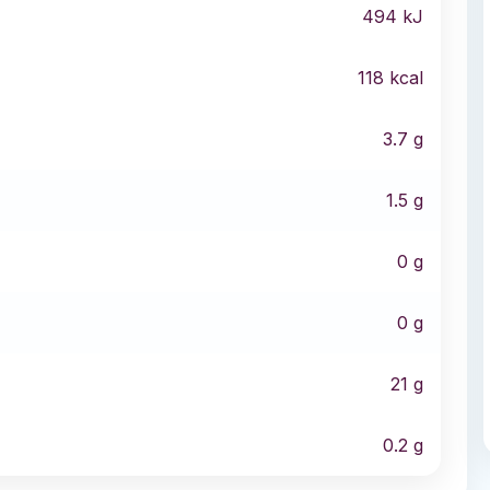
494
kJ
118
kcal
3.7
g
1.5
g
0
g
0
g
21
g
0.2
g