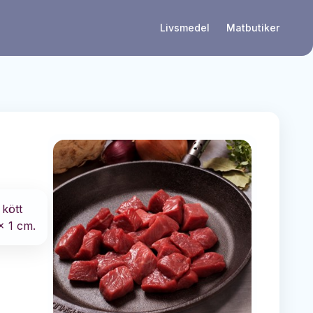
Livsmedel
Matbutiker
 kött
x 1 cm.