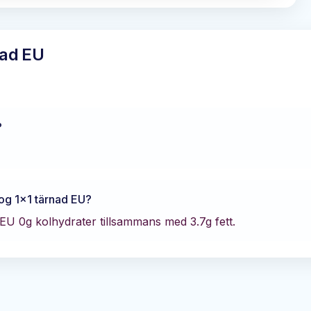
nad EU
?
og 1x1 tärnad EU
?
 EU
0
g kolhydrater tillsammans med
3.7
g fett.