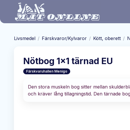
Hoppa till huvudinnehåll
Livsmedel
/
Färskvaror/Kylvaror
/
Kött, oberett
/
N
Nötbog 1x1 tärnad EU
Färskvaruhallen Menigo
Den stora muskeln bog sitter mellan skulderb
och kräver lång tillagningstid. Den tärnade b