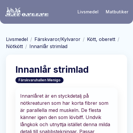
Hoppa till huvudinnehåll
Livsmedel
Matbutiker
Livsmedel
/
Färskvaror/Kylvaror
/
Kött, oberett
/
Nötkött
/
Innanlår strimlad
Innanlår strimlad
Färskvaruhallen Menigo
Innanlåret är en styckdetalj på
nötkreaturen som har korta fibrer som
är parallella med muskeln. De flesta
känner igen den som lövbiff. Undvik
långkok och utnyttja istället denna milda
detalj till snabbstekningar. Passar