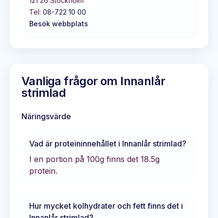
121 26
Stockholm
Tel:
08-722 10 00
Besök webbplats
Vanliga frågor om
Innanlår
strimlad
Näringsvärde
Vad är proteininnehållet i
Innanlår strimlad
?
I en portion på 100g finns det
18.5
g
protein.
Hur mycket kolhydrater och fett finns det i
Innanlår strimlad
?