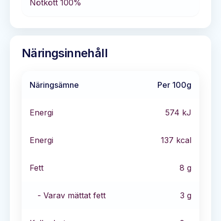
Nötkött 100%
Näringsinnehåll
Näringsämne
Per 100g
Energi
574
kJ
Energi
137
kcal
Fett
8
g
- Varav mättat fett
3
g