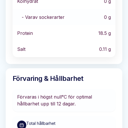
Kolhydrat
0
g
- Varav sockerarter
0
g
Protein
18.5
g
Salt
0.11
g
Förvaring & Hållbarhet
Förvaras i
högst null°C
för optimal
hållbarhet
upp till 12 dagar
.
Total hållbarhet