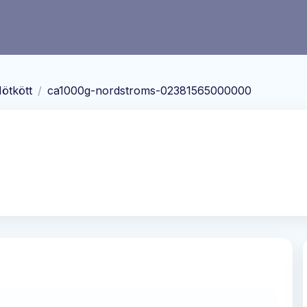
ötkött
/
ca1000g-nordstroms-02381565000000