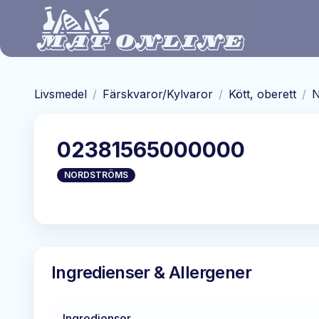
Hoppa till huvudinnehåll
Livsmedel
/
Färskvaror/Kylvaror
/
Kött, oberett
/
N
02381565000000
NORDSTRÖMS
Ingredienser & Allergener
Ingredienser