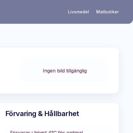
Livsmedel
Matbutiker
Ingen bild tillgänglig
Förvaring & Hållbarhet
Förvaras i
högst 4°C
för optimal