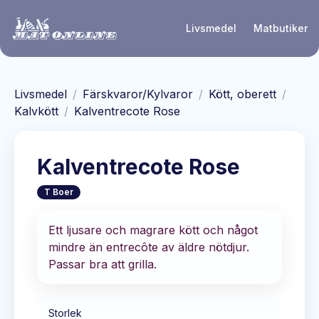
Hoppa till huvudinnehåll
Livsmedel
Matbutiker
Livsmedel
/
Färskvaror/Kylvaror
/
Kött, oberett
/
Kalvkött
/
Kalventrecote Rose
Kalventrecote Rose
T Boer
Ett ljusare och magrare kött och något
mindre än entrecôte av äldre nötdjur.
Passar bra att grilla.
Storlek