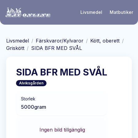
Hoppa till huvudinnehåll
Livsmedel
Matbutiker
Livsmedel
/
Färskvaror/Kylvaror
/
Kött, oberett
/
Griskött
/
SIDA BFR MED SVÅL
SIDA BFR MED SVÅL
Alviksgården
Storlek
5000
gram
Ingen bild tillgänglig