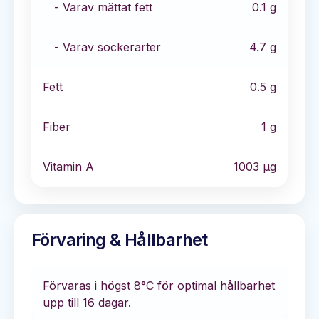
- Varav mättat fett
0.1
g
- Varav sockerarter
4.7
g
Fett
0.5
g
Fiber
1
g
Vitamin A
1003
µg
Förvaring & Hållbarhet
Förvaras i
högst 8°C
för optimal hållbarhet
upp till 16 dagar
.