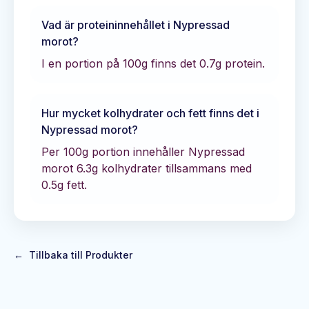
Vad är proteininnehållet i
Nypressad
morot
?
I en portion på 100g finns det
0.7
g protein.
Hur mycket kolhydrater och fett finns det i
Nypressad morot
?
Per 100g portion innehåller
Nypressad
morot
6.3
g kolhydrater tillsammans med
0.5
g fett.
←
Tillbaka till Produkter