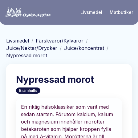
Hoppa till huvudinnehåll
Livsmedel
Matbutiker
Livsmedel
/
Färskvaror/Kylvaror
/
Juice/Nektar/Drycker
/
Juice/koncentrat
/
Nypressad morot
Nypressad morot
Brämhults
En riktig hälsoklassiker som varit med
sedan starten. Förutom kalcium, kalium
och magnesium innehåller morötter
betakaroten som hjälper kroppen fylla
på med A-vitamin. Morötterna är till