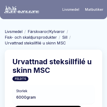
Hoppa till huvudinnehåll
Livsmedel
Matbutiker
Livsmedel
/
Färskvaror/Kylvaror
/
Fisk- och skaldjursprodukter
/
Sill
/
Urvattnad steksillfilé u skinn MSC
Urvattnad steksillfilé u
skinn MSC
FELDTS
Storlek
6000
gram