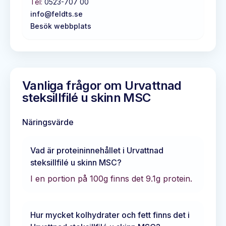
Tel:
0523-707 00
info@feldts.se
Besök webbplats
Vanliga frågor om
Urvattnad
steksillfilé u skinn MSC
Näringsvärde
Vad är proteininnehållet i
Urvattnad
steksillfilé u skinn MSC
?
I en portion på 100g finns det
9.1
g protein.
Hur mycket kolhydrater och fett finns det i