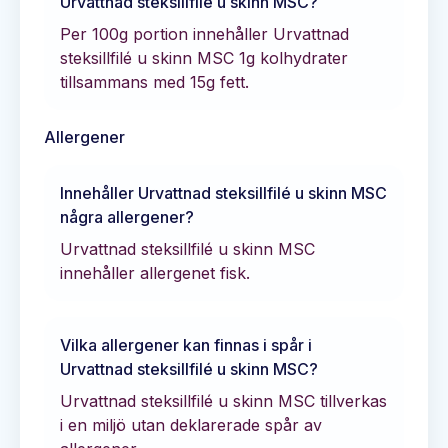
Urvattnad steksillfilé u skinn MSC
?
Per 100g portion innehåller
Urvattnad
steksillfilé u skinn MSC
1
g kolhydrater
tillsammans med
15
g fett.
Allergener
Innehåller
Urvattnad steksillfilé u skinn MSC
några allergener?
Urvattnad steksillfilé u skinn MSC
innehåller allergenet fisk.
Vilka allergener kan finnas i spår i
Urvattnad steksillfilé u skinn MSC
?
Urvattnad steksillfilé u skinn MSC tillverkas
i en miljö utan deklarerade spår av