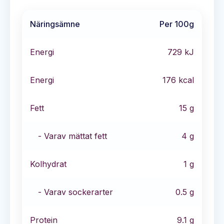
Näringsämne
Per 100g
Energi
729
kJ
Energi
176
kcal
Fett
15
g
- Varav mättat fett
4
g
Kolhydrat
1
g
- Varav sockerarter
0.5
g
Protein
9.1
g