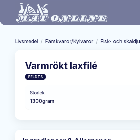
Hoppa till huvudinnehåll
Livsmedel
/
Färskvaror/Kylvaror
/
Fisk- och skaldj
Varmrökt laxfilé
FELDTS
Storlek
1300
gram