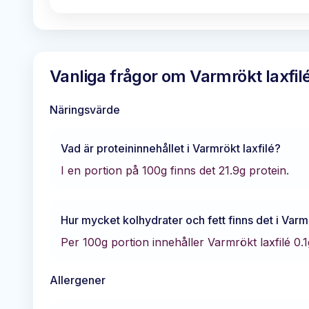
Vanliga frågor om
Varmrökt laxfil
Näringsvärde
Vad är proteininnehållet i
Varmrökt laxfilé
?
I en portion på 100g finns det
21.9
g protein.
Hur mycket kolhydrater och fett finns det i
Varmr
Per 100g portion innehåller
Varmrökt laxfilé
0.1
Allergener