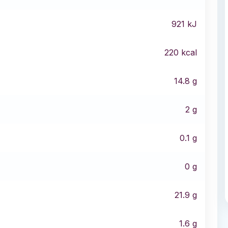
921
kJ
220
kcal
14.8
g
2
g
0.1
g
0
g
21.9
g
1.6
g