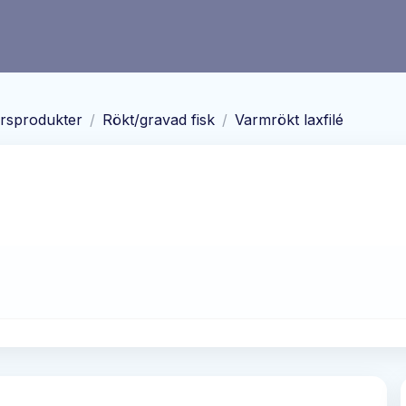
ursprodukter
/
Rökt/gravad fisk
/
Varmrökt laxfilé