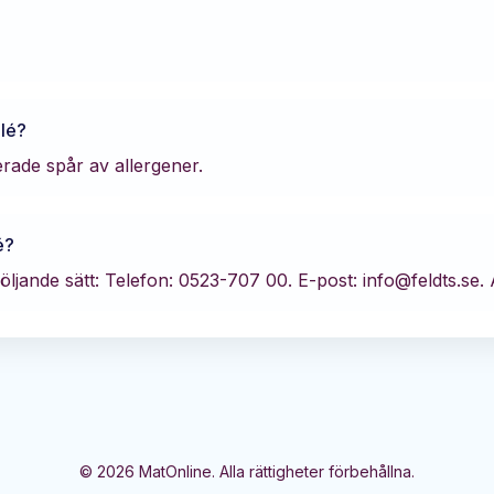
ilé
?
rerade spår av allergener.
é
?
öljande sätt:
Telefon: 0523-707 00.
E-post: info@feldts.se.
A
©
2026
MatOnline. Alla rättigheter förbehållna.