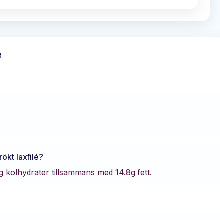
é
ökt laxfilé
?
g kolhydrater tillsammans med
14.8
g fett.