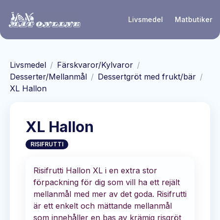
Hoppa till huvudinnehåll
Livsmedel
Matbutiker
Livsmedel
/
Färskvaror/Kylvaror
/
Desserter/Mellanmål
/
Dessertgröt med frukt/bär
/
XL Hallon
XL Hallon
RISIFRUTTI
Risifrutti Hallon XL i en extra stor
förpackning för dig som vill ha ett rejält
mellanmål med mer av det goda. Risifrutti
är ett enkelt och mättande mellanmål
som innehåller en bas av krämig risgröt