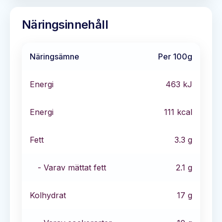
Näringsinnehåll
Näringsämne
Per 100g
Energi
463
kJ
Energi
111
kcal
Fett
3.3
g
- Varav mättat fett
2.1
g
Kolhydrat
17
g