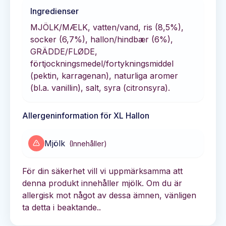
Ingredienser
MJÖLK/MÆLK, vatten/vand, ris (8,5%),
socker (6,7%), hallon/hindbær (6%),
GRÄDDE/FLØDE,
förtjockningsmedel/fortykningsmiddel
(pektin, karragenan), naturliga aromer
(bl.a. vanillin), salt, syra (citronsyra).
Allergeninformation för
XL Hallon
Mjölk
(
Innehåller
)
För din säkerhet vill vi uppmärksamma att
denna produkt innehåller mjölk. Om du är
allergisk mot något av dessa ämnen, vänligen
ta detta i beaktande..