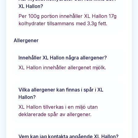
XL Hallon
?
Per 100g portion innehåller
XL Hallon
17
g
kolhydrater tillsammans med
3.3
g fett.
Allergener
Innehåller
XL Hallon
några allergener?
XL Hallon innehåller allergenet mjölk.
Vilka allergener kan finnas i spår i
XL
Hallon
?
XL Hallon tillverkas i en miljö utan
deklarerade spår av allergener.
Vem kan jag kontakta angående
XL Hallon
?