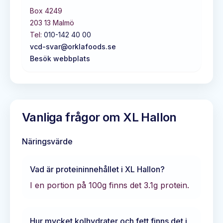
Box 4249
203 13
Malmö
Tel:
010-142 40 00
vcd-svar@orklafoods.se
Besök webbplats
Vanliga frågor om
XL Hallon
Näringsvärde
Vad är proteininnehållet i
XL Hallon
?
I en portion på 100g finns det
3.1
g protein.
Hur mycket kolhydrater och fett finns det i