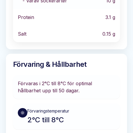
- Varav sockerarter
10
g
Protein
3.1
g
Salt
0.15
g
Förvaring & Hållbarhet
Förvaras i
2°C till 8°C
för optimal
hållbarhet
upp till 50 dagar
.
Förvaringstemperatur
2°C till 8°C