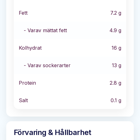
Fett
7.2
g
- Varav mättat fett
4.9
g
Kolhydrat
16
g
- Varav sockerarter
13
g
Protein
2.8
g
Salt
0.1
g
Förvaring & Hållbarhet