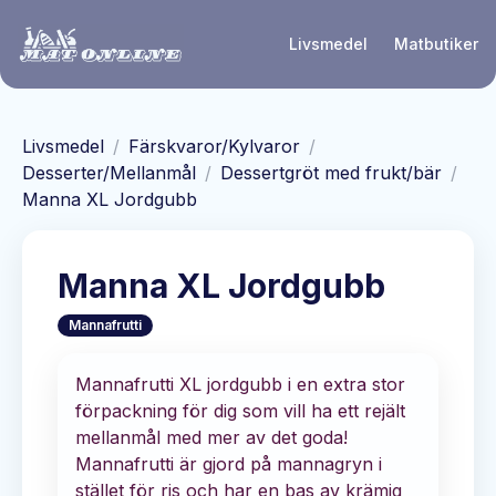
Hoppa till huvudinnehåll
Livsmedel
Matbutiker
Livsmedel
/
Färskvaror/Kylvaror
/
Desserter/Mellanmål
/
Dessertgröt med frukt/bär
/
Manna XL Jordgubb
Manna XL Jordgubb
Mannafrutti
Mannafrutti XL jordgubb i en extra stor
förpackning för dig som vill ha ett rejält
mellanmål med mer av det goda!
Mannafrutti är gjord på mannagryn i
stället för ris och har en bas av krämig