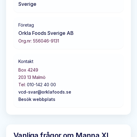
Sverige
Företag
Orkla Foods Sverige AB
Org.nr:
556046-9131
Kontakt
Box 4249
203 13
Malmö
Tel:
010-142 40 00
vcd-svar@orklafoods.se
Besök webbplats
Vanliga frågor om
Manna XL