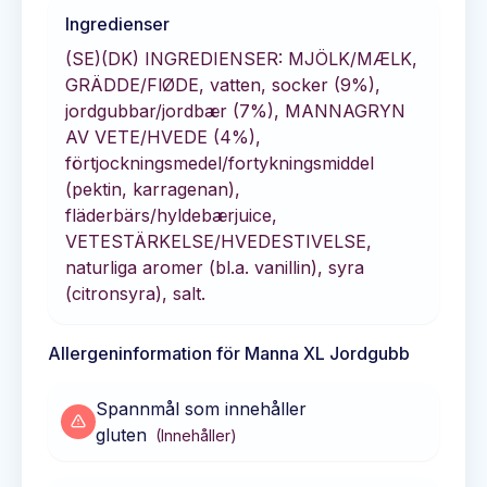
Ingredienser
(SE)(DK) INGREDIENSER: MJÖLK/MÆLK,
GRÄDDE/FlØDE, vatten, socker (9%),
jordgubbar/jordbær (7%), MANNAGRYN
AV VETE/HVEDE (4%),
förtjockningsmedel/fortykningsmiddel
(pektin, karragenan),
fläderbärs/hyldebærjuice,
VETESTÄRKELSE/HVEDESTIVELSE,
naturliga aromer (bl.a. vanillin), syra
(citronsyra), salt.
Allergeninformation för
Manna XL Jordgubb
Spannmål som innehåller
gluten
(
Innehåller
)