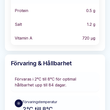
Protein
0.5
g
Salt
1.2
g
Vitamin A
720
µg
Förvaring & Hållbarhet
Förvaras i
2°C till 8°C
för optimal
hållbarhet
upp till 84 dagar
.
Förvaringstemperatur
2°C till 8°C