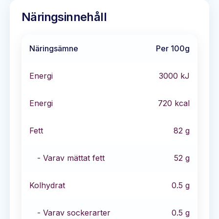
Näringsinnehåll
Näringsämne
Per 100g
Energi
3000
kJ
Energi
720
kcal
Fett
82
g
- Varav mättat fett
52
g
Kolhydrat
0.5
g
- Varav sockerarter
0.5
g