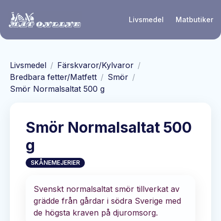
Hoppa till huvudinnehåll
Livsmedel
Matbutiker
Livsmedel
/
Färskvaror/Kylvaror
/
Bredbara fetter/Matfett
/
Smör
/
Smör Normalsaltat 500 g
Smör Normalsaltat 500
g
SKÅNEMEJERIER
Svenskt normalsaltat smör tillverkat av
grädde från gårdar i södra Sverige med
de högsta kraven på djuromsorg.