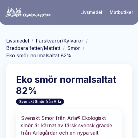
Hoppa till huvudinnehåll
Livsmedel
Matbutiker
Livsmedel
/
Färskvaror/Kylvaror
/
Bredbara fetter/Matfett
/
Smör
/
Eko smör normalsaltat 82%
Eko smör normalsaltat
82%
Svenskt Smör från Arla
Svenskt Smör från Arla® Ekologiskt
smör är kärnat av färsk svensk grädde
från Arlagårdar och en nypa salt.