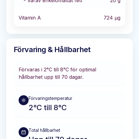
- Varav enkelomättat fett
20
g
Vitamin A
724
µg
Förvaring & Hållbarhet
Förvaras i
2°C till 8°C
för optimal
hållbarhet
upp till 70 dagar
.
Förvaringstemperatur
2°C till 8°C
Total hållbarhet