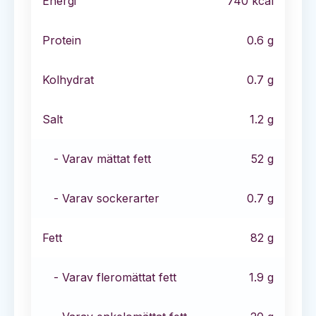
Energi
740
kcal
Protein
0.6
g
Kolhydrat
0.7
g
Salt
1.2
g
- Varav mättat fett
52
g
- Varav sockerarter
0.7
g
Fett
82
g
- Varav fleromättat fett
1.9
g