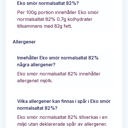
Eko smör normalsaltat 82%
?
Per 100g portion innehåller
Eko smör
normalsaltat 82%
0.7
g kolhydrater
tillsammans med
82
g fett.
Allergener
Innehåller
Eko smör normalsaltat 82%
några allergener?
Eko smör normalsaltat 82% innehåller
allergenet mjölk.
Vilka allergener kan finnas i spår i
Eko smör
normalsaltat 82%
?
Eko smör normalsaltat 82% tillverkas i en
miljö utan deklarerade spår av allergener.