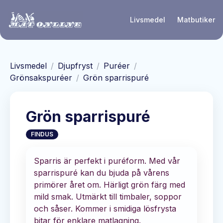
Hoppa till huvudinnehåll
Livsmedel
Matbutiker
Livsmedel
/
Djupfryst
/
Puréer
/
Grönsakspuréer
/
Grön sparrispuré
Grön sparrispuré
FINDUS
Sparris är perfekt i puréform. Med vår
sparrispuré kan du bjuda på vårens
primörer året om. Härligt grön färg med
mild smak. Utmärkt till timbaler, soppor
och såser. Kommer i smidiga lösfrysta
bitar för enklare matlagning.