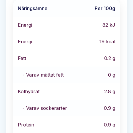
Näringsämne
Per 100g
Energi
82
kJ
Energi
19
kcal
Fett
0.2
g
- Varav mättat fett
0
g
Kolhydrat
2.8
g
- Varav sockerarter
0.9
g
Protein
0.9
g