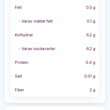
Fett
0.5
g
- Varav mättat fett
0.1
g
Kolhydrat
6.2
g
- Varav sockerarter
6.2
g
Protein
0.4
g
Salt
0.01
g
Fiber
2
g