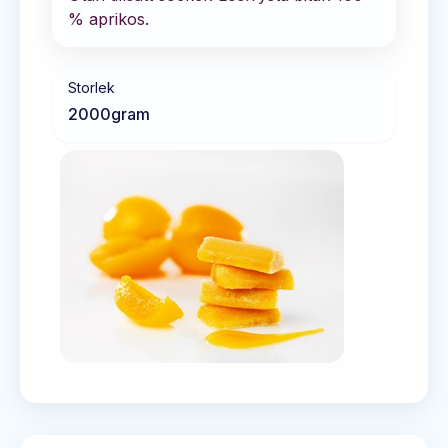
% aprikos.
Storlek
2000
gram