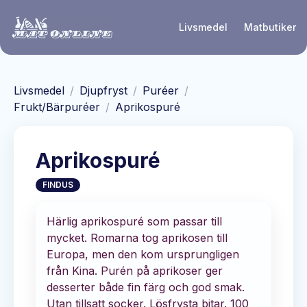
Hoppa till huvudinnehåll
Livsmedel
Matbutiker
Livsmedel
/
Djupfryst
/
Puréer
/
Frukt/Bärpuréer
/
Aprikospuré
Aprikospuré
FINDUS
Härlig aprikospuré som passar till
mycket. Romarna tog aprikosen till
Europa, men den kom ursprungligen
från Kina. Purén på aprikoser ger
desserter både fin färg och god smak.
Utan tillsatt socker. Lösfrysta bitar. 100