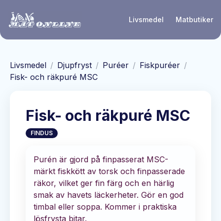
Hoppa till huvudinnehåll
Livsmedel
Matbutiker
Livsmedel
/
Djupfryst
/
Puréer
/
Fiskpuréer
/
Fisk- och räkpuré MSC
Fisk- och räkpuré MSC
FINDUS
Purén är gjord på finpasserat MSC-
märkt fiskkött av torsk och finpasserade
räkor, vilket ger fin färg och en härlig
smak av havets läckerheter. Gör en god
timbal eller soppa. Kommer i praktiska
lösfrysta bitar.