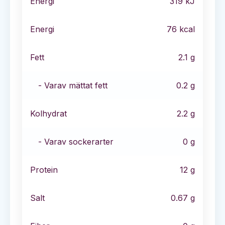
Energi
319
kJ
Energi
76
kcal
Fett
2.1
g
- Varav mättat fett
0.2
g
Kolhydrat
2.2
g
- Varav sockerarter
0
g
Protein
12
g
Salt
0.67
g