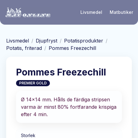
Hoppa till huvudinnehåll
Livsmedel
Matbutiker
Livsmedel
/
Djupfryst
/
Potatisprodukter
/
Potatis, friterad
/
Pommes Freezechill
Pommes Freezechill
PREMIER GOLD
Ø 14x14 mm. Hålls de färdiga stripsen
varma är minst 80% fortfarande krispiga
efter 4 min.
Storlek