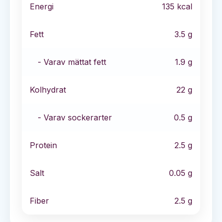
Energi
135
kcal
Fett
3.5
g
- Varav mättat fett
1.9
g
Kolhydrat
22
g
- Varav sockerarter
0.5
g
Protein
2.5
g
Salt
0.05
g
Fiber
2.5
g