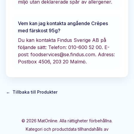
miljö utan deklarerade spår av allergener.
Vem kan jag kontakta angående
Crêpes
med färskost 95g
?
Du kan kontakta
Findus Sverige AB
på
följande sätt:
Telefon: 010-600 52 00.
E-
post: foodservices@se.findus.com.
Adress:
Postbox 4506, 203 20 Malmö.
←
Tillbaka till Produkter
©
2026
MatOnline. Alla rättigheter förbehållna.
Kategori och productdata tillhandahålls av