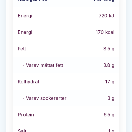
Energi
720
kJ
Energi
170
kcal
Fett
8.5
g
- Varav mättat fett
3.8
g
Kolhydrat
17
g
- Varav sockerarter
3
g
Protein
6.5
g
Salt
1
g