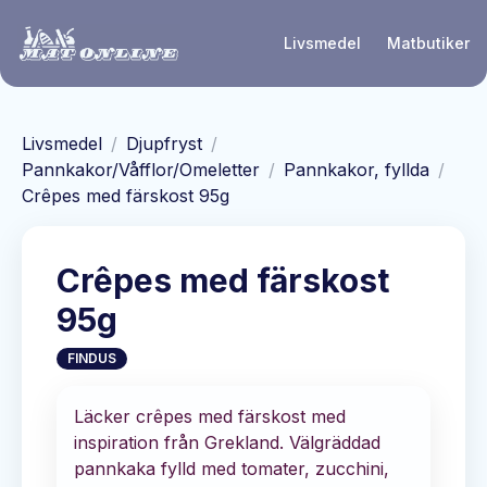
Hoppa till huvudinnehåll
Livsmedel
Matbutiker
Livsmedel
/
Djupfryst
/
Pannkakor/Våfflor/Omeletter
/
Pannkakor, fyllda
/
Crêpes med färskost 95g
Crêpes med färskost
95g
FINDUS
Läcker crêpes med färskost med
inspiration från Grekland. Välgräddad
pannkaka fylld med tomater, zucchini,