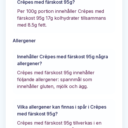
Crêpes med färskost 95g
?
Per 100g portion innehåller
Crêpes med
färskost 95g
17
g kolhydrater tillsammans
med
8.5
g fett.
Allergener
Innehåller
Crêpes med färskost 95g
några
allergener?
Crêpes med färskost 95g innehåller
följande allergener: spannmål som
innehåller gluten, mjölk och ägg.
Vilka allergener kan finnas i spår i
Crêpes
med färskost 95g
?
Crêpes med färskost 95g tillverkas i en