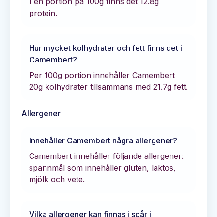
I en portion på 100g finns det
12.8
g
protein.
Hur mycket kolhydrater och fett finns det i
Camembert
?
Per 100g portion innehåller
Camembert
20
g kolhydrater tillsammans med
21.7
g fett.
Allergener
Innehåller
Camembert
några allergener?
Camembert innehåller följande allergener:
spannmål som innehåller gluten, laktos,
mjölk och vete.
Vilka allergener kan finnas i spår i