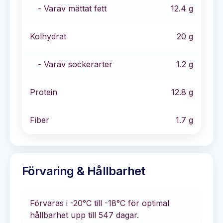
- Varav mättat fett
12.4
g
Kolhydrat
20
g
- Varav sockerarter
1.2
g
Protein
12.8
g
Fiber
1.7
g
Förvaring & Hållbarhet
Förvaras i
-20°C till -18°C
för optimal
hållbarhet
upp till 547 dagar
.