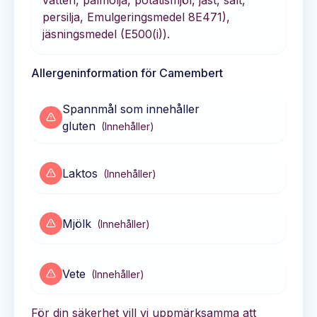
persilja, Emulgeringsmedel 8E471),
jäsningsmedel (E500(i)).
Allergeninformation för
Camembert
Spannmål som innehåller
gluten
(
Innehåller
)
Laktos
(
Innehåller
)
Mjölk
(
Innehåller
)
Vete
(
Innehåller
)
För din säkerhet vill vi uppmärksamma att