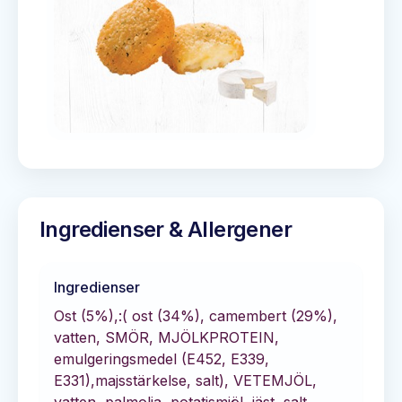
Ingredienser & Allergener
Ingredienser
Ost (5%),:( ost (34%), camembert (29%),
vatten, SMÖR, MJÖLKPROTEIN,
emulgeringsmedel (E452, E339,
E331),majsstärkelse, salt), VETEMJÖL,
vatten, palmolja, potatismjöl, jäst, salt,