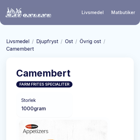
Hoppa till huvudinnehåll
Livsmedel
Matbutiker
Livsmedel
/
Djupfryst
/
Ost
/
Övrig ost
/
Camembert
Camembert
FARM FRITES SPECIALITER
Storlek
1000
gram