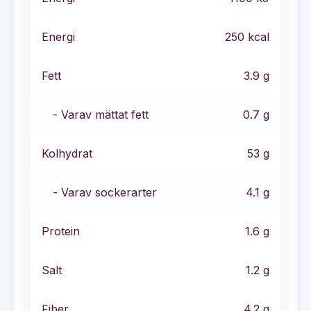
Energi
250
kcal
Fett
3.9
g
- Varav mättat fett
0.7
g
Kolhydrat
53
g
- Varav sockerarter
4.1
g
Protein
1.6
g
Salt
1.2
g
Fiber
4.2
g