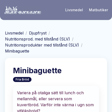
Hoppa till huvudinnehåll
Livsmedel
Matbutiker
Livsmedel
/
Djupfryst
/
Nutritionsprod. med tillstånd (SLV)
/
Nutritionsprodukter med tillstånd (SLV)
/
Minibaguette
Minibaguette
Fria Bröd
Variera på otaliga sätt till lunch och
mellanmål, eller servera som
kuvertbröd. Varför inte värma i ugn som
vitlöksbröd?