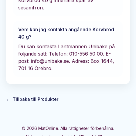
Korvbröd 40 g innehålla spår av
sesamfrön.
Vem kan jag kontakta angående
Korvbröd
40 g
?
Du kan kontakta
Lantmännen Unibake
på
följande sätt:
Telefon: 010-556 50 00.
E-
post: info@unibake.se.
Adress: Box 1644,
701 16 Örebro.
←
Tillbaka till Produkter
©
2026
MatOnline. Alla rättigheter förbehållna.