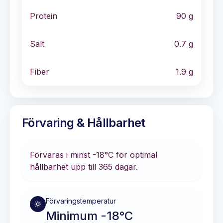
Protein
90
g
Salt
0.7
g
Fiber
1.9
g
Förvaring & Hållbarhet
Förvaras i
minst -18°C
för optimal
hållbarhet
upp till 365 dagar
.
Förvaringstemperatur
Minimum -18°C