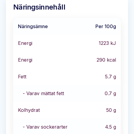
Näringsinnehåll
Näringsämne
Per 100g
Energi
1223
kJ
Energi
290
kcal
Fett
5.7
g
- Varav mättat fett
0.7
g
Kolhydrat
50
g
- Varav sockerarter
4.5
g