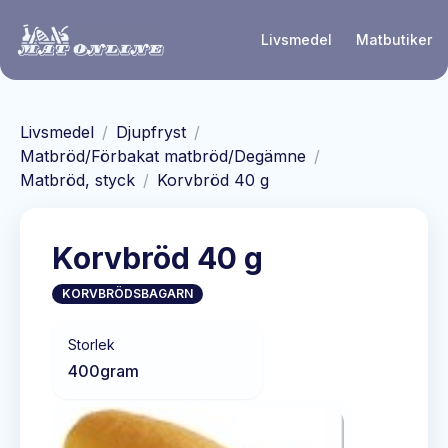
Hoppa till huvudinnehåll
Livsmedel
Matbutiker
Livsmedel
/
Djupfryst
/
Matbröd/Förbakat matbröd/Degämne
/
Matbröd, styck
/
Korvbröd 40 g
Korvbröd 40 g
KORVBRÖDSBAGARN
Storlek
400
gram