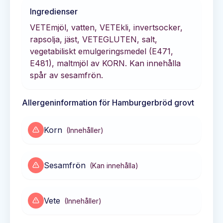
Ingredienser
VETEmjöl, vatten, VETEkli, invertsocker,
rapsolja, jäst, VETEGLUTEN, salt,
vegetabiliskt emulgeringsmedel (E471,
E481), maltmjöl av KORN. Kan innehålla
spår av sesamfrön.
Allergeninformation för
Hamburgerbröd grovt
Korn
(
Innehåller
)
Sesamfrön
(
Kan innehålla
)
Vete
(
Innehåller
)