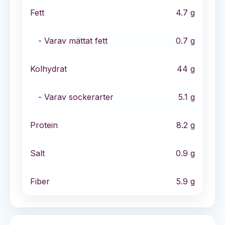
Fett
4.7
g
- Varav mättat fett
0.7
g
Kolhydrat
44
g
- Varav sockerarter
5.1
g
Protein
8.2
g
Salt
0.9
g
Fiber
5.9
g