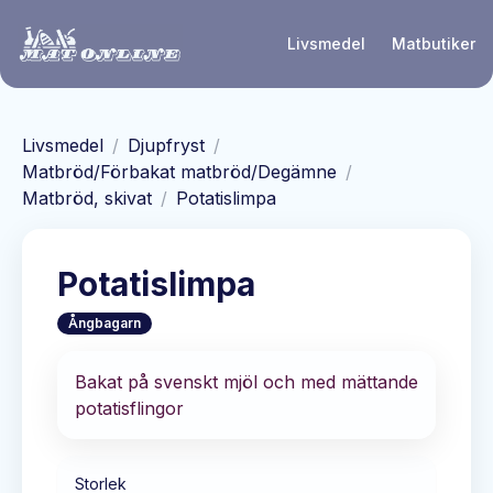
Hoppa till huvudinnehåll
Livsmedel
Matbutiker
Livsmedel
/
Djupfryst
/
Matbröd/Förbakat matbröd/Degämne
/
Matbröd, skivat
/
Potatislimpa
Potatislimpa
Ångbagarn
Bakat på svenskt mjöl och med mättande
potatisflingor
Storlek