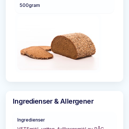
500
gram
Ingredienser & Allergener
Ingredienser
VETEmjöl, vatten, fullkornsmjöl av RÅG,