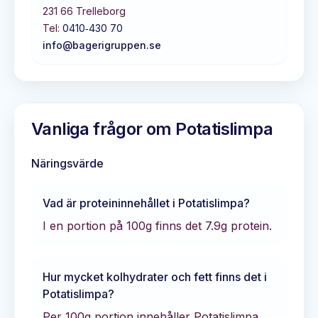
231 66
Trelleborg
Tel:
0410‐430 70
info@bagerigruppen.se
Vanliga frågor om
Potatislimpa
Näringsvärde
Vad är proteininnehållet i
Potatislimpa
?
I en portion på 100g finns det
7.9
g protein.
Hur mycket kolhydrater och fett finns det i
Potatislimpa
?
Per 100g portion innehåller
Potatislimpa