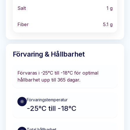
Salt
1
g
Fiber
5.1
g
Förvaring & Hållbarhet
Förvaras i
-25°C till -18°C
för optimal
hållbarhet
upp till 365 dagar
.
Förvaringstemperatur
-25°C till -18°C
Total hållbarhet