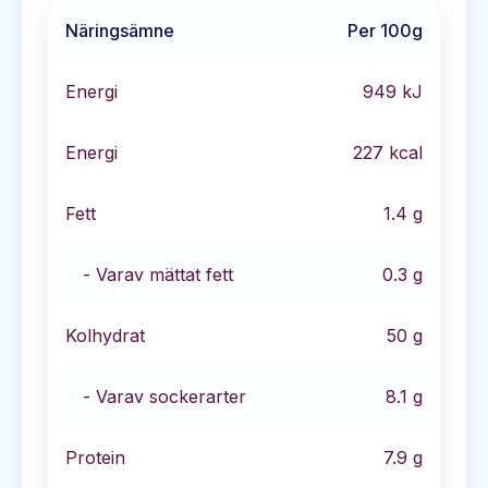
Näringsämne
Per 100g
Energi
949
kJ
Energi
227
kcal
Fett
1.4
g
- Varav mättat fett
0.3
g
Kolhydrat
50
g
- Varav sockerarter
8.1
g
Protein
7.9
g