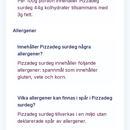
Per 100g portion innehåller
Pizzadeg
surdeg
44
g kolhydrater tillsammans med
3
g fett.
Allergener
Innehåller
Pizzadeg surdeg
några
allergener?
Pizzadeg surdeg innehåller följande
allergener: spannmål som innehåller
gluten, vete och korn.
Vilka allergener kan finnas i spår i
Pizzadeg
surdeg
?
Pizzadeg surdeg tillverkas i en miljö utan
deklarerade spår av allergener.