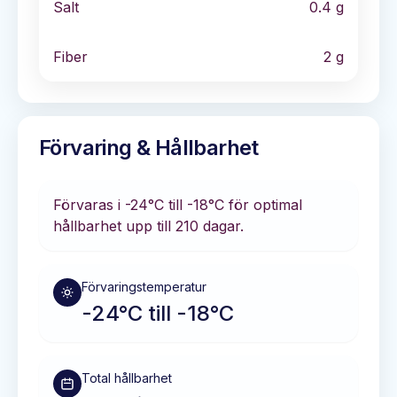
Salt
0.4
g
Fiber
2
g
Förvaring & Hållbarhet
Förvaras i
-24°C till -18°C
för optimal
hållbarhet
upp till 210 dagar
.
Förvaringstemperatur
-24°C till -18°C
Total hållbarhet