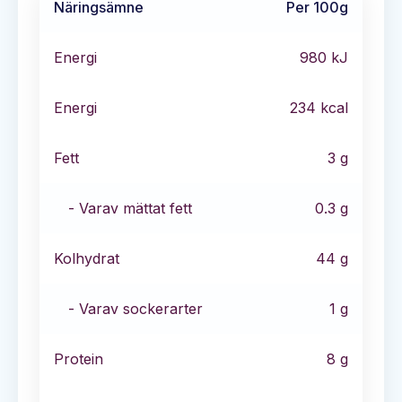
Näringsämne
Per 100g
Energi
980
kJ
Energi
234
kcal
Fett
3
g
- Varav mättat fett
0.3
g
Kolhydrat
44
g
- Varav sockerarter
1
g
Protein
8
g