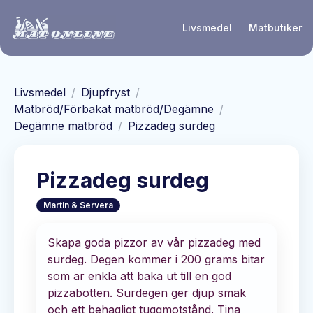
Hoppa till huvudinnehåll
Livsmedel
Matbutiker
Livsmedel
/
Djupfryst
/
Matbröd/Förbakat matbröd/Degämne
/
Degämne matbröd
/
Pizzadeg surdeg
Pizzadeg surdeg
Martin & Servera
Skapa goda pizzor av vår pizzadeg med
surdeg. Degen kommer i 200 grams bitar
som är enkla att baka ut till en god
pizzabotten. Surdegen ger djup smak
och ett behagligt tuggmotstånd. Tina