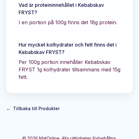
Vad är proteininnehållet i
Kebabskav
FRYST
?
I en portion på 100g finns det
18
g protein.
Hur mycket kolhydrater och fett finns det i
Kebabskav FRYST
?
Per 100g portion innehåller
Kebabskav
FRYST
1
g kolhydrater tillsammans med
15
g
fett.
←
Tillbaka till Produkter
©
2026
MatOnline. Alla rättigheter förbehållna.