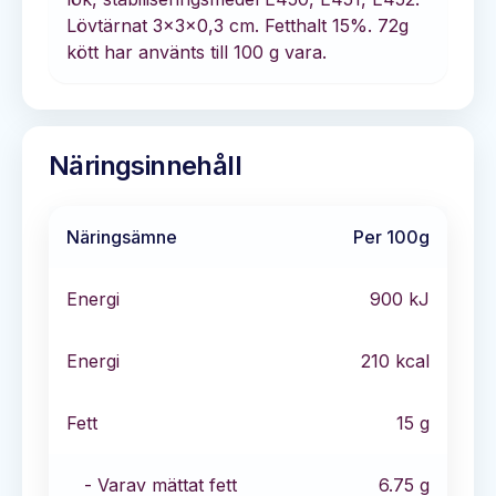
Lövtärnat 3x3x0,3 cm. Fetthalt 15%. 72g
kött har använts till 100 g vara.
Näringsinnehåll
Näringsämne
Per 100g
Energi
900
kJ
Energi
210
kcal
Fett
15
g
- Varav mättat fett
6.75
g