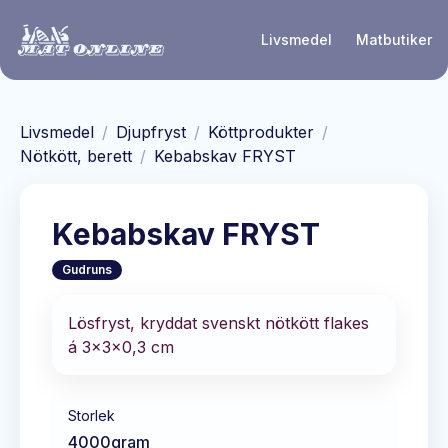
Hoppa till huvudinnehåll
Livsmedel
Matbutiker
Livsmedel
/
Djupfryst
/
Köttprodukter
/
Nötkött, berett
/
Kebabskav FRYST
Kebabskav FRYST
Gudruns
Lösfryst, kryddat svenskt nötkött flakes
á 3x3x0,3 cm
Storlek
4000
gram