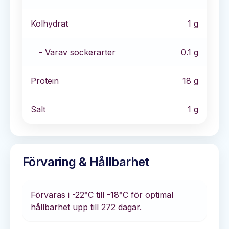
Kolhydrat
1
g
- Varav sockerarter
0.1
g
Protein
18
g
Salt
1
g
Förvaring & Hållbarhet
Förvaras i
-22°C till -18°C
för optimal
hållbarhet
upp till 272 dagar
.