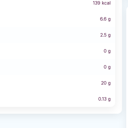
139
kcal
6.6
g
2.5
g
0
g
0
g
20
g
0.13
g