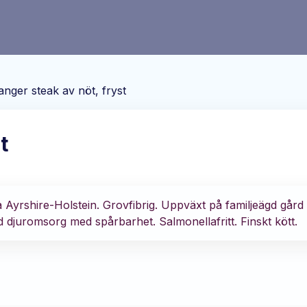
nger steak av nöt, fryst
t
a Ayrshire-Holstein. Grovfibrig. Uppväxt på familjeägd går
d djuromsorg med spårbarhet. Salmonellafritt. Finskt kött.