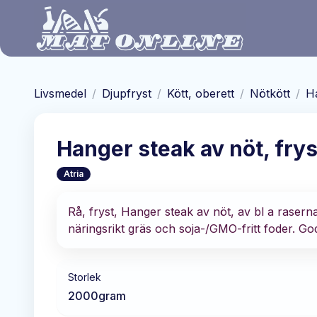
Hoppa till huvudinnehåll
Livsmedel
/
Djupfryst
/
Kött, oberett
/
Nötkött
/
Ha
Hanger steak av nöt, frys
Atria
Rå, fryst, Hanger steak av nöt, av bl a rasern
näringsrikt gräs och soja-/GMO-fritt foder. Go
Storlek
2000
gram