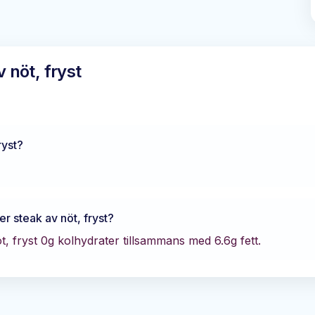
 nöt, fryst
ryst
?
r steak av nöt, fryst
?
, fryst
0
g kolhydrater tillsammans med
6.6
g fett.