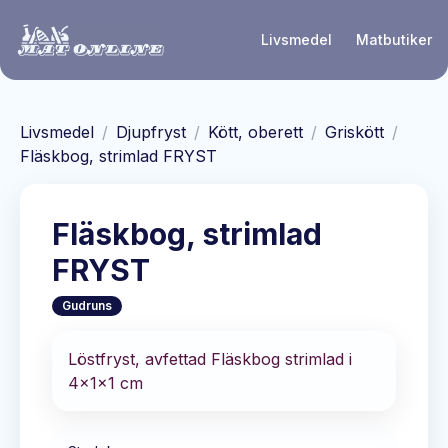
Hoppa till huvudinnehåll
Livsmedel
Matbutiker
Livsmedel
/
Djupfryst
/
Kött, oberett
/
Griskött
/
Fläskbog, strimlad FRYST
Fläskbog, strimlad
FRYST
Gudruns
Löstfryst, avfettad Fläskbog strimlad i
4x1x1 cm