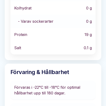
Kolhydrat
0
g
- Varav sockerarter
0
g
Protein
19
g
Salt
0.1
g
Förvaring & Hållbarhet
Förvaras i
-22°C till -18°C
för optimal
hållbarhet
upp till 180 dagar
.