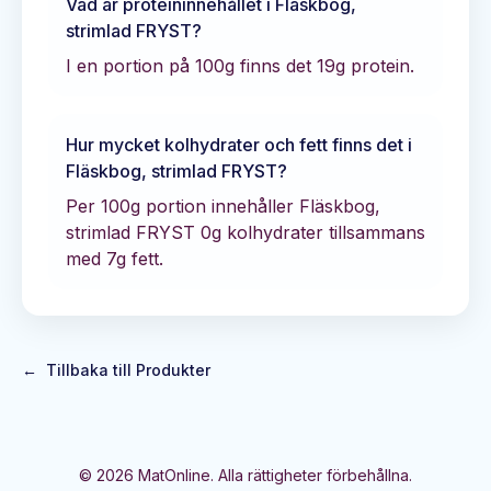
Vad är proteininnehållet i
Fläskbog,
strimlad FRYST
?
I en portion på 100g finns det
19
g protein.
Hur mycket kolhydrater och fett finns det i
Fläskbog, strimlad FRYST
?
Per 100g portion innehåller
Fläskbog,
strimlad FRYST
0
g kolhydrater tillsammans
med
7
g fett.
←
Tillbaka till Produkter
©
2026
MatOnline. Alla rättigheter förbehållna.