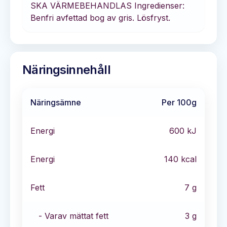
SKA VÄRMEBEHANDLAS Ingredienser:
Benfri avfettad bog av gris. Lösfryst.
Näringsinnehåll
Näringsämne
Per 100g
Energi
600
kJ
Energi
140
kcal
Fett
7
g
- Varav mättat fett
3
g