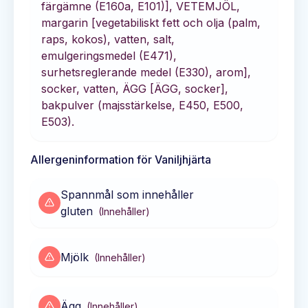
färgämne (E160a, E101)], VETEMJÖL,
margarin [vegetabiliskt fett och olja (palm,
raps, kokos), vatten, salt,
emulgeringsmedel (E471),
surhetsreglerande medel (E330), arom],
socker, vatten, ÄGG [ÄGG, socker],
bakpulver (majsstärkelse, E450, E500,
E503).
Allergeninformation för
Vaniljhjärta
Spannmål som innehåller
gluten
(
Innehåller
)
Mjölk
(
Innehåller
)
Ägg
(
Innehåller
)