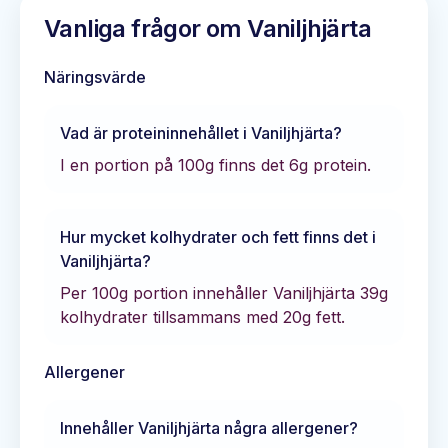
Vanliga frågor om
Vaniljhjärta
Näringsvärde
Vad är proteininnehållet i
Vaniljhjärta
?
I en portion på 100g finns det
6
g protein.
Hur mycket kolhydrater och fett finns det i
Vaniljhjärta
?
Per 100g portion innehåller
Vaniljhjärta
39
g
kolhydrater tillsammans med
20
g fett.
Allergener
Innehåller
Vaniljhjärta
några allergener?