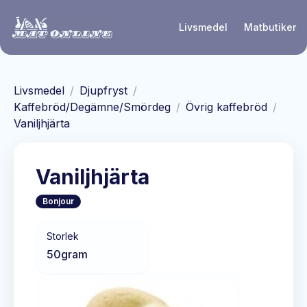
Hoppa till huvudinnehåll
Livsmedel
Matbutiker
Livsmedel
/
Djupfryst
/
Kaffebröd/Degämne/Smördeg
/
Övrig kaffebröd
/
Vaniljhjärta
Vaniljhjärta
Bonjour
Storlek
50
gram