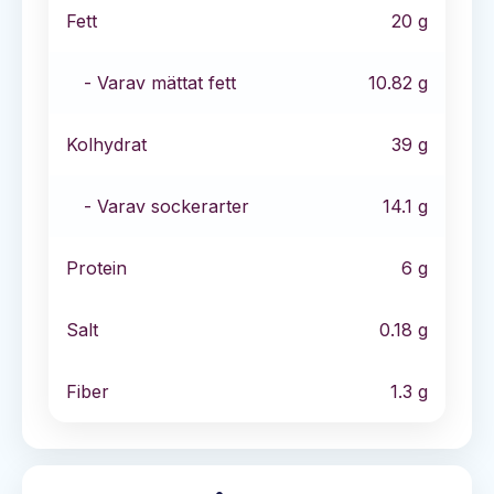
Fett
20
g
- Varav mättat fett
10.82
g
Kolhydrat
39
g
- Varav sockerarter
14.1
g
Protein
6
g
Salt
0.18
g
Fiber
1.3
g