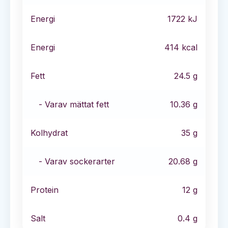
Energi
1722
kJ
Energi
414
kcal
Fett
24.5
g
- Varav mättat fett
10.36
g
Kolhydrat
35
g
- Varav sockerarter
20.68
g
Protein
12
g
Salt
0.4
g