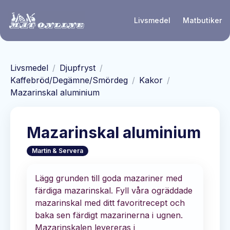
Hoppa till huvudinnehåll
Livsmedel
Matbutiker
Livsmedel
/
Djupfryst
/
Kaffebröd/Degämne/Smördeg
/
Kakor
/
Mazarinskal aluminium
Mazarinskal aluminium
Martin & Servera
Lägg grunden till goda mazariner med
färdiga mazarinskal. Fyll våra ogräddade
mazarinskal med ditt favoritrecept och
baka sen färdigt mazarinerna i ugnen.
Mazarinskalen levereras i