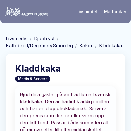
Hoppa till huvudinnehåll
Livsmedel
Matbutiker
Livsmedel
/
Djupfryst
/
Kaffebröd/Degämne/Smördeg
/
Kakor
/
Kladdkaka
Kladdkaka
Martin & Servera
Bjud dina gäster på en traditionell svensk
kladdkaka. Den är härligt kladdig i mitten
och har en djup chokladsmak. Servera
den precis som den är eller värm upp
den lätt först. Passar både som efterrätt
på menyn eller till eftermiddagskaffet.