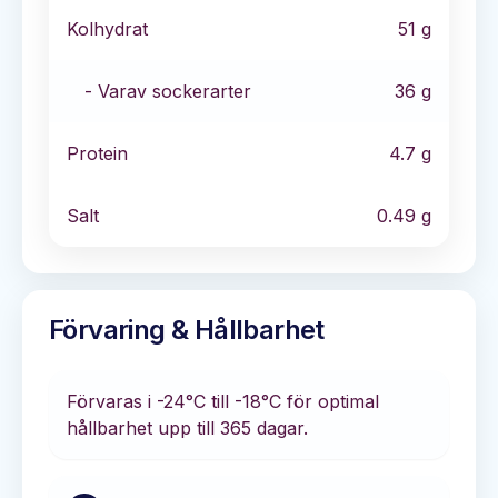
Kolhydrat
51
g
- Varav sockerarter
36
g
Protein
4.7
g
Salt
0.49
g
Förvaring & Hållbarhet
Förvaras i
-24°C till -18°C
för optimal
hållbarhet
upp till 365 dagar
.