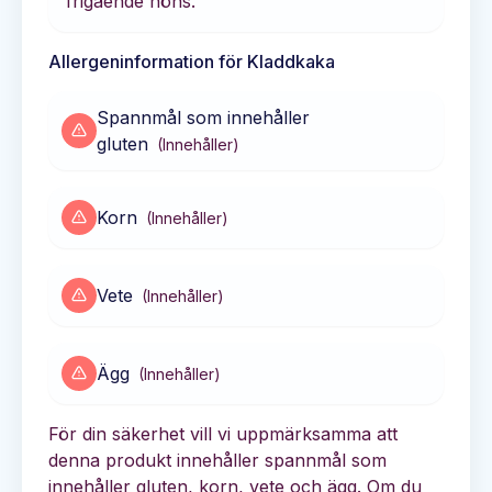
frigående höns.
Allergeninformation för
Kladdkaka
Spannmål som innehåller
gluten
(
Innehåller
)
Korn
(
Innehåller
)
Vete
(
Innehåller
)
Ägg
(
Innehåller
)
För din säkerhet vill vi uppmärksamma att
denna produkt innehåller spannmål som
innehåller gluten, korn, vete och ägg. Om du