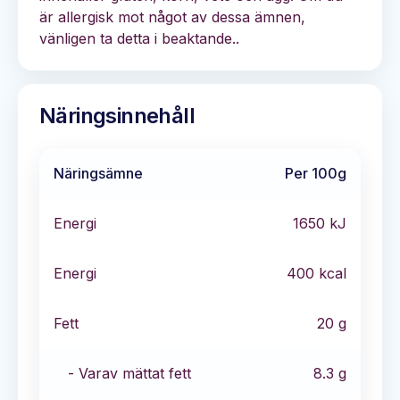
är allergisk mot något av dessa ämnen,
vänligen ta detta i beaktande..
Näringsinnehåll
Näringsämne
Per 100g
Energi
1650
kJ
Energi
400
kcal
Fett
20
g
- Varav mättat fett
8.3
g