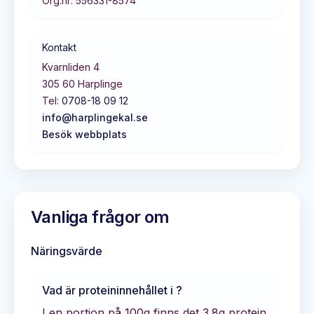
Org.nr:
556331-8574
Kontakt
Kvarnliden 4
305 60
Harplinge
Tel:
0708-18 09 12
info@harplingekal.se
Besök webbplats
Vanliga frågor om
Näringsvärde
Vad är proteininnehållet i
?
I en portion på 100g finns det
3.8
g protein.