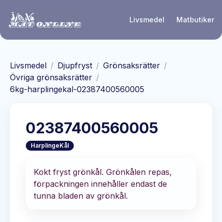
Hoppa till huvudinnehåll
Livsmedel
Matbutiker
Livsmedel
/
Djupfryst
/
Grönsaksrätter
/
Övriga grönsaksrätter
/
6kg-harplingekal-02387400560005
02387400560005
HarplingeKål
Kokt fryst grönkål. Grönkålen repas,
förpackningen innehåller endast de
tunna bladen av grönkål.