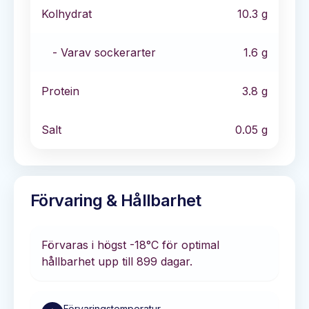
Kolhydrat
10.3
g
- Varav sockerarter
1.6
g
Protein
3.8
g
Salt
0.05
g
Förvaring & Hållbarhet
Förvaras i
högst -18°C
för optimal
hållbarhet
upp till 899 dagar
.
Förvaringstemperatur