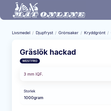
Hoppa till huvudinnehåll
Livsmedel
/
Djupfryst
/
Grönsaker
/
Kryddgrönt
/
Gräslök hackad
WESTFRO
3 mm IQF.
Storlek
1000
gram