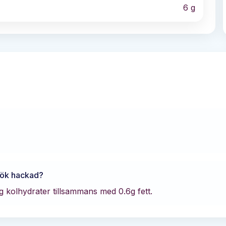
6
g
lök hackad
?
g kolhydrater tillsammans med
0.6
g fett.